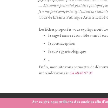
.... L'examen postnatal peut être pratiqué par
femme peut comporter également la réalisation
Code de la Santé Publique Article L4151-1 
Les fiches proposées vous expliqueront tou
la sage-femme et son rôle avant l'ac
la contraception
le suivi gynécologique
...
Enfin, mon site vous permettra de découvri
sur rendez-vous au
04 48 48 97 09
Honoraires
-
Mentions légales
-
www.byen
Sur ce site nous utilisons des cookies afin d'a