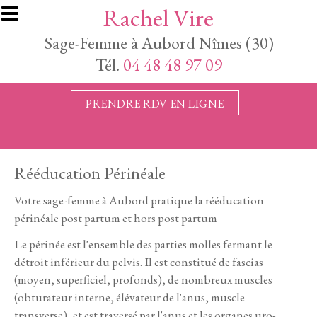
Aller au contenu principal
Rachel Vire
Sage-Femme à Aubord Nîmes (30)
Tél.
04 48 48 97 09
PRENDRE RDV EN LIGNE
Rééducation Périnéale
Votre sage-femme à Aubord pratique la rééducation
périnéale post partum et hors post partum
Le périnée est l'ensemble des parties molles fermant le
détroit inférieur du pelvis. Il est constitué de fascias
(moyen, superficiel, profonds), de nombreux muscles
(obturateur interne, élévateur de l'anus, muscle
transverse), et est traversé par l'anus et les organes uro-